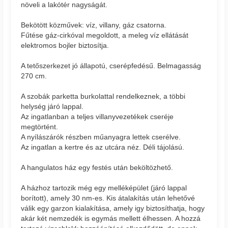
növeli a lakótér nagyságát.
Bekötött közművek: víz, villany, gáz csatorna.
Fűtése gáz-cirkóval megoldott, a meleg víz ellátását
elektromos bojler biztosítja.
A tetőszerkezet jó állapotú, cserépfedésű. Belmagasság
270 cm.
A szobák parketta burkolattal rendelkeznek, a többi
helység járó lappal.
Az ingatlanban a teljes villanyvezetékek cseréje
megtörtént.
A nyílászárók részben műanyagra lettek cserélve.
Az ingatlan a kertre és az utcára néz. Déli tájolású.
A hangulatos ház egy festés után beköltözhető.
A házhoz tartozik még egy melléképület (járó lappal
borított), amely 30 nm-es. Kis átalakítás után lehetővé
válik egy garzon kialakítása, amely igy biztosíthatja, hogy
akár két nemzedék is egymás mellett élhessen. A hozzá