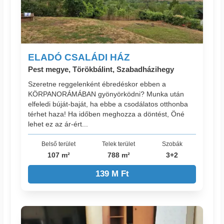
ELADÓ CSALÁDI HÁZ
Pest megye, Törökbálint, Szabadházihegy
Szeretne reggelenként ébredéskor ebben a
KÖRPANORÁMÁBAN gyönyörködni? Munka után
elfeledi búját-baját, ha ebbe a csodálatos otthonba
térhet haza! Ha időben meghozza a döntést, Öné
lehet ez az ár-ért...
Belső terület
Telek terület
Szobák
107 m²
788 m²
3+2
139 M Ft