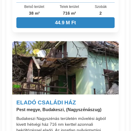
Belső terület
Telek terület
Szobák
38 m²
716 m²
2
44.9 M Ft
ELADÓ CSALÁDI HÁZ
Pest megye, Budakeszi, (Nagyszénászug)
Budakeszi Nagyszénás területén művelési ágból
kivett hétvégi ház 716 nm kerttel azonnali
beköltözéssel eladó. Az ingatlan nyilvántartási