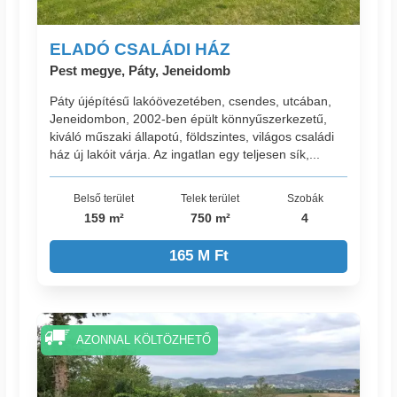
ELADÓ CSALÁDI HÁZ
Pest megye, Páty, Jeneidomb
Páty újépítésű lakóövezetében, csendes, utcában,
Jeneidombon, 2002-ben épült könnyűszerkezetű,
kiváló műszaki állapotú, földszintes, világos családi
ház új lakóit várja. Az ingatlan egy teljesen sík,...
Belső terület
Telek terület
Szobák
159 m²
750 m²
4
165 M Ft
AZONNAL KÖLTÖZHETŐ