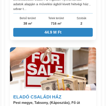
adatok alapján a művelési ágból kivett hétvégi ház ,
udvar t...
Belső terület
Telek terület
Szobák
38 m²
716 m²
2
44.9 M Ft
ELADÓ CSALÁDI HÁZ
Pest megye, Taksony, (Káposztás), Fő út