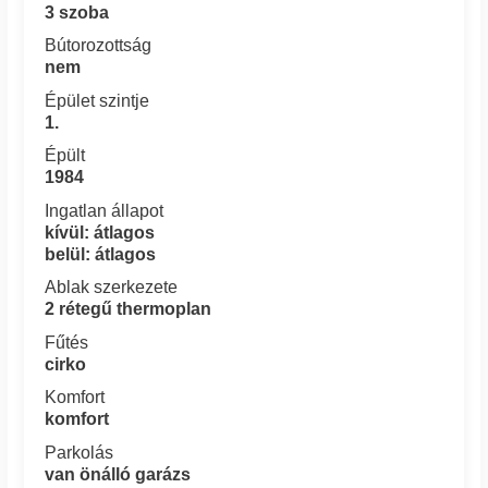
3 szoba
Bútorozottság
nem
Épület szintje
1.
Épült
1984
Ingatlan állapot
kívül: átlagos
belül: átlagos
Ablak szerkezete
2 rétegű thermoplan
Fűtés
cirko
Komfort
komfort
Parkolás
van önálló garázs