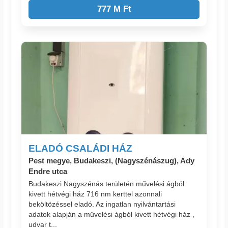
777 M Ft
ELADÓ CSALÁDI HÁZ
Pest megye, Budakeszi, (Nagyszénászug), Ady
Endre utca
Budakeszi Nagyszénás területén művelési ágból
kivett hétvégi ház 716 nm kerttel azonnali
beköltözéssel eladó. Az ingatlan nyilvántartási
adatok alapján a művelési ágból kivett hétvégi ház ,
udvar t...