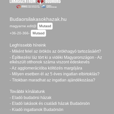
Budaorsilakasokhazak.hu
magyarne.edit@
Mutasd
+36-20-366-
Mutasd
Legfrissebb híreink
- Miként felel az örökös az örökhagyó tartozásáért?
- Építkezési láz tört ki a vidéki Magyarországon - Az
elkészült otthonok száma viszont édeskevés
- Az agglomerációba költözés margójára
- Milyen esetben él az 5 éves ingatlan elbirtoklás?
- Titokban maradhat az ingatlan ajándékozása?
További kínálatunk
- Eladó budaörsi házak
- Eladó lakások és családi házak Budaörsön
- Kiadó ingatlanok Budaörsön