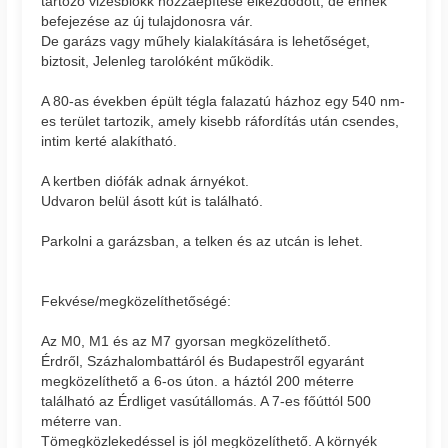
tartozó vizesblokk hozzáépítésé elkezdődött, de ennek
befejezése az új tulajdonosra vár.
De garázs vagy műhely kialakítására is lehetőséget,
biztosit, Jelenleg tarolóként működik.
A 80-as években épült tégla falazatú házhoz egy 540 nm-
es terület tartozik, amely kisebb ráfordítás után csendes,
intim kerté alakítható.
A kertben diófák adnak árnyékot.
Udvaron belül ásott kút is található.
Parkolni a garázsban, a telken és az utcán is lehet.
Fekvése/megközelíthetőségé:
Az M0, M1 és az M7 gyorsan megközelíthető.
Érdről, Százhalombattáról és Budapestről egyaránt
megközelíthető a 6-os úton. a háztól 200 méterre
található az Érdliget vasútállomás. A 7-es főúttól 500
méterre van.
Tömegközlekedéssel is jól megközelíthető. A környék