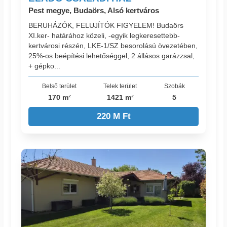
Pest megye, Budaörs, Alsó kertváros
BERUHÁZÓK, FELUJÍTÓK FIGYELEM! Budaörs
XI.ker- határához közeli, -egyik legkeresettebb-
kertvárosi részén, LKE-1/SZ besorolású övezetében,
25%-os beépítési lehetőséggel, 2 állásos garázzsal,
+ gépko...
Belső terület
Telek terület
Szobák
170 m²
1421 m²
5
220 M Ft