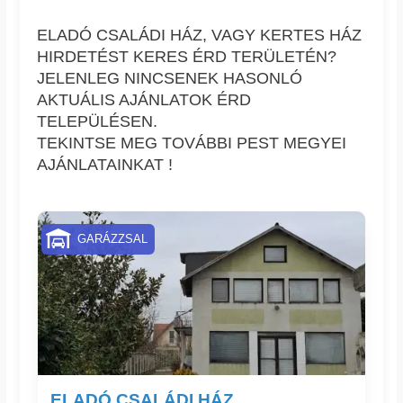
ELADÓ CSALÁDI HÁZ, VAGY KERTES HÁZ
HIRDETÉST KERES ÉRD TERÜLETÉN?
JELENLEG NINCSENEK HASONLÓ
AKTUÁLIS AJÁNLATOK ÉRD
TELEPÜLÉSEN.
TEKINTSE MEG TOVÁBBI PEST MEGYEI
AJÁNLATAINKAT !
GARÁZZSAL
ELADÓ CSALÁDI HÁZ