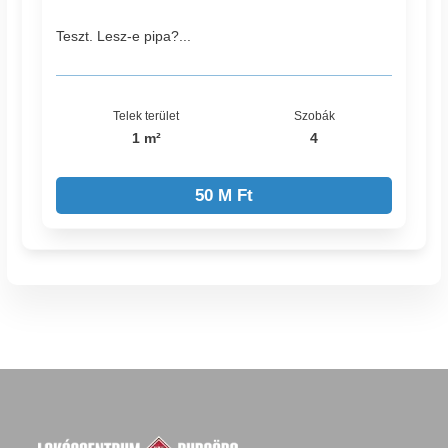
Teszt. Lesz-e pipa?...
Telek terület
Szobák
1 m²
4
50 M Ft