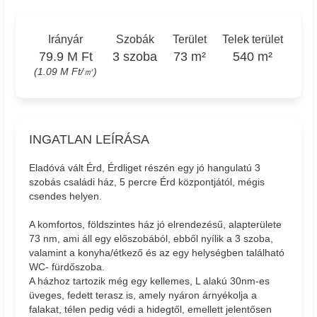
Irányár
Szobák
Terület
Telek terület
79.9 M Ft
3 szoba
73 m²
540 m²
(1.09 M Ft/㎡)
INGATLAN LEÍRÁSA
Eladóvá vált Érd, Érdliget részén egy jó hangulatú 3
szobás családi ház, 5 percre Érd központjától, mégis
csendes helyen.
A komfortos, földszintes ház jó elrendezésű, alapterülete
73 nm, ami áll egy előszobából, ebből nyílik a 3 szoba,
valamint a konyha/étkező és az egy helységben található
WC- fürdőszoba.
A házhoz tartozik még egy kellemes, L alakú 30nm-es
üveges, fedett terasz is, amely nyáron árnyékolja a
falakat, télen pedig védi a hidegtől, emellett jelentősen