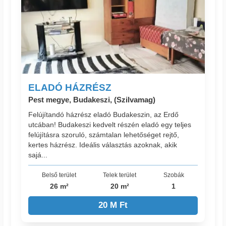
ELADÓ HÁZRÉSZ
Pest megye, Budakeszi, (Szilvamag)
Felújítandó házrész eladó Budakeszin, az Erdő
utcában! Budakeszi kedvelt részén eladó egy teljes
felújításra szoruló, számtalan lehetőséget rejtő,
kertes házrész. Ideális választás azoknak, akik
sajá...
Belső terület
Telek terület
Szobák
26 m²
20 m²
1
20 M Ft