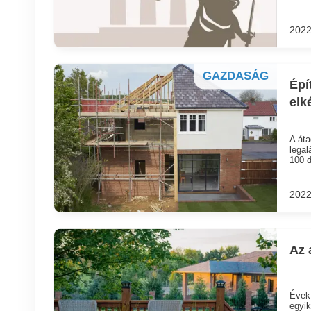
2022
GAZDASÁG
Épí
elk
A áta
legal
100 d
2022
Az 
Évek 
egyik