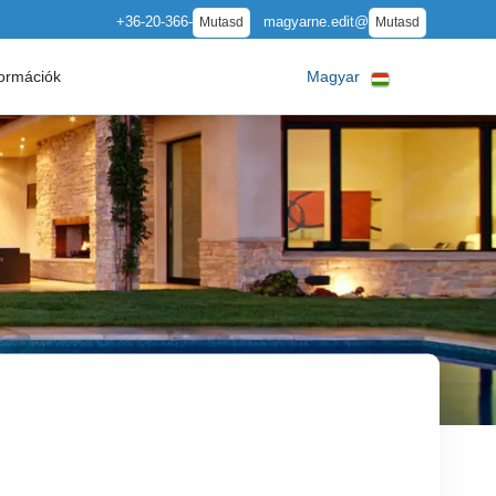
+36-20-366-
magyarne.edit@
Mutasd
Mutasd
ormációk
Magyar