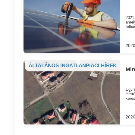
2021-
amel
felha
2020
ÁLTALÁNOS INGATLANPIACI HÍREK
Mir
Egyre
életr
keres
2020