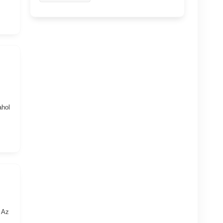
ahol
 Az