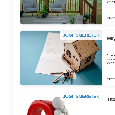
emell
2022
JOGI ISMERETEK
Mil
Széle
szere
éven 
2022
JOGI ISMERETEK
Tit