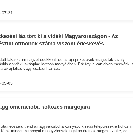
-07-21
tkezési láz tört ki a vidéki Magyarországon - Az
észült otthonok száma viszont édeskevés
dott lakásszám nagyot csökkent, de az új építkezések virágoztak tavaly,
ábbis a vidéki lakáspiac legtöbb megyéjében. Bár így is van olyan megyénk, 
arab új lakás vagy családi ház se...
-05-03
agglomerációba költözés margójára
óta népszerű trend a nagyvárosból a környező kisebb településekre költözni.
 fő ok minden bizonnyal a nagyvárosok ingatlan árainak magas szintje, de