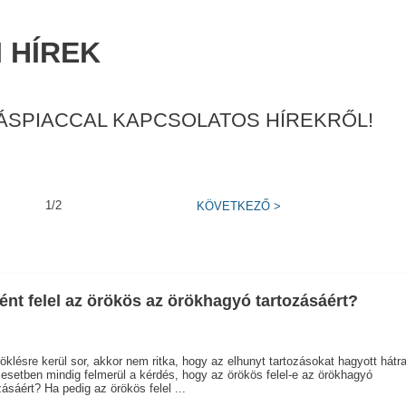
 HÍREK
ÁSPIACCAL KAPCSOLATOS HÍREKRŐL!
1/2
KÖVETKEZŐ
>
ént felel az örökös az örökhagyó tartozásáért?
öklésre kerül sor, akkor nem ritka, hogy az elhunyt tartozásokat hagyott hátra
 esetben mindig felmerül a kérdés, hogy az örökös felel-e az örökhagyó
zásáért? Ha pedig az örökös felel ...