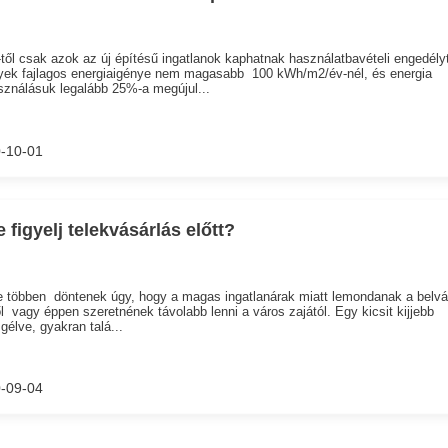
től csak azok az új építésű ingatlanok kaphatnak használatbavételi engedélyt
yek fajlagos energiaigénye nem magasabb 100 kWh/m2/év-nél, és energia
sználásuk legalább 25%-a megújul...
-10-01
e figyelj telekvásárlás előtt?
 többen döntenek úgy, hogy a magas ingatlanárak miatt lemondanak a belvá
ől vagy éppen szeretnének távolabb lenni a város zajától. Egy kicsit kijjebb
gélve, gyakran talá...
-09-04