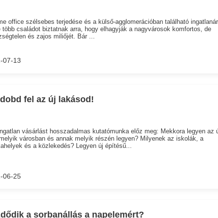
e office szélsebes terjedése és a külső-agglomerációban található ingatlaná
 több családot biztatnak arra, hogy elhagyják a nagyvárosok komfortos, de
ségtelen és zajos miliőjét. Bár ...
-07-13
 dobd fel az új lakásod!
ngatlan vásárlást hosszadalmas kutatómunka előz meg: Mekkora legyen az ú
melyik városban és annak melyik részén legyen? Milyenek az iskolák, a
helyek és a közlekedés? Legyen új építésű...
-06-25
dődik a sorbanállás a napelemért?