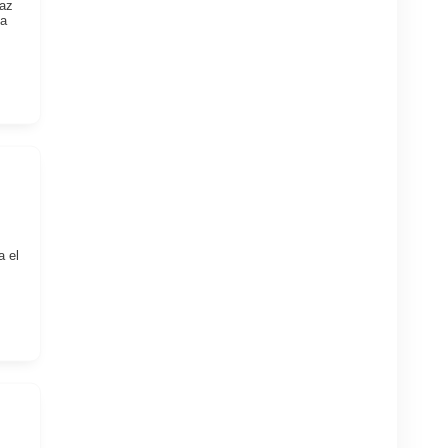
 az
 a
a el