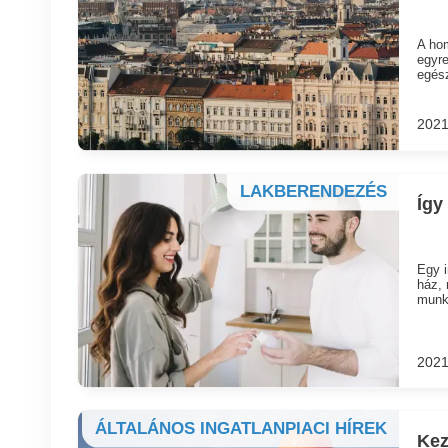
A hom
egyre
egész
2021
LAKBERENDEZÉS
Így
Egy i
ház, 
munka
2021
ÁLTALÁNOS INGATLANPIACI HÍREK
Kez