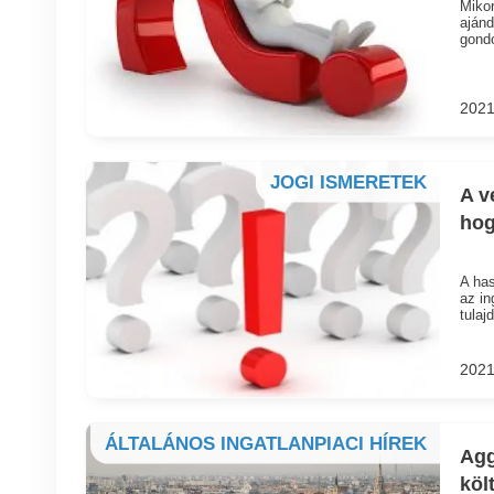
Mikor
ajánd
gondo
2021
JOGI ISMERETEK
A v
hog
A has
az in
tulaj
2021
ÁLTALÁNOS INGATLANPIACI HÍREK
Agg
köl