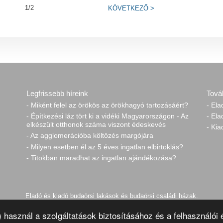
1/2
KÖVETKEZŐ
>
Legfrissebb híreink
Tová
- Miként felel az örökös az örökhagyó tartozásáért?
- El
- Építkezési láz tört ki a vidéki Magyarországon - Az
- El
elkészült otthonok száma viszont édeskevés
- Ki
- Az agglomerációba költözés margójára
- Milyen esetben él az 5 éves ingatlan elbirtoklás?
- Titokban maradhat az ingatlan ajándékozása?
Eladó és kiadó budaörsi lakások és budaörsi családi házak.
k) használ a szolgáltatások biztosításához és a felhasználó
ldaltérkép
Adatkezelés
Kapcsolat
Impresszum
Link és bannercsere
R