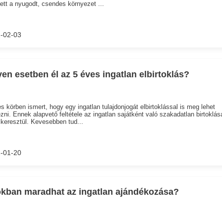
ett a nyugodt, csendes környezet ...
-02-03
yen esetben él az 5 éves ingatlan elbirtoklás?
s körben ismert, hogy egy ingatlan tulajdonjogát elbirtoklással is meg lehet
zni. Ennek alapvető feltétele az ingatlan sajátként való szakadatlan birtoklás
keresztül. Kevesebben tud...
-01-20
okban maradhat az ingatlan ajándékozása?