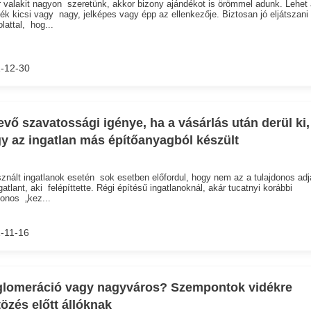
 valakit nagyon szeretünk, akkor bizony ajándékot is örömmel adunk. Lehet
ék kicsi vagy nagy, jelképes vagy épp az ellenkezője. Biztosan jó eljátszani
lattal, hog...
-12-30
evő szavatossági igénye, ha a vásárlás után derül ki,
y az ingatlan más építőanyagból készült
znált ingatlanok esetén sok esetben előfordul, hogy nem az a tulajdonos adj
gatlant, aki felépíttette. Régi építésű ingatlanoknál, akár tucatnyi korábbi
donos „kez...
-11-16
lomeráció vagy nagyváros? Szempontok vidékre
tözés előtt állóknak