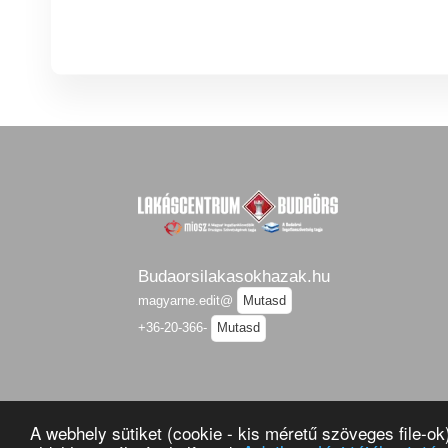
Budaorsilakasokhazak.hu
magyarne.edit@
Mutasd
+36-20-366-
Mutasd
A webhely sütiket (cookie - kis méretű szöveges file-o
O