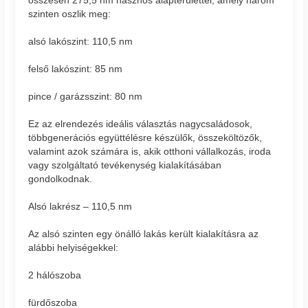
összesen 275,5 nm hasznos alapterülettel, amely három
szinten oszlik meg:
alsó lakószint: 110,5 nm
felső lakószint: 85 nm
pince / garázsszint: 80 nm
Ez az elrendezés ideális választás nagycsaládosok,
többgenerációs együttélésre készülők, összeköltözők,
valamint azok számára is, akik otthoni vállalkozás, iroda
vagy szolgáltató tevékenység kialakításában
gondolkodnak.
Alsó lakrész – 110,5 nm
Az alsó szinten egy önálló lakás került kialakításra az
alábbi helyiségekkel:
2 hálószoba
fürdőszoba