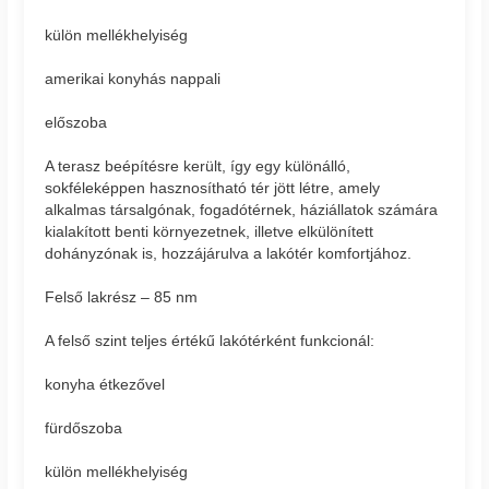
külön mellékhelyiség
amerikai konyhás nappali
előszoba
A terasz beépítésre került, így egy különálló,
sokféleképpen hasznosítható tér jött létre, amely
alkalmas társalgónak, fogadótérnek, háziállatok számára
kialakított benti környezetnek, illetve elkülönített
dohányzónak is, hozzájárulva a lakótér komfortjához.
Felső lakrész – 85 nm
A felső szint teljes értékű lakótérként funkcionál:
konyha étkezővel
fürdőszoba
külön mellékhelyiség