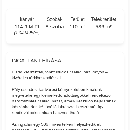
Irányár
Szobák
Terület
Telek terület
114.9 M Ft
8 szoba
110 m²
586 m²
(1.04 M Ft/㎡)
INGATLAN LEÍRÁSA
Eladó két szintes, többfunkciós családi ház Pátyon –
kivételes térkihasználással
Páty csendes, kertvárosi környezetében kínálunk
megvételre egy kiemelkedő adottságokkal rendelkező,
háromszintes családi házat, amely két külön bejáratának
köszönhetően két önálló lakrészre is osztható, így
rendkívül sokoldalúan hasznosítható.
Az ingatlan egy 586 nm-es telken helyezkedik el,