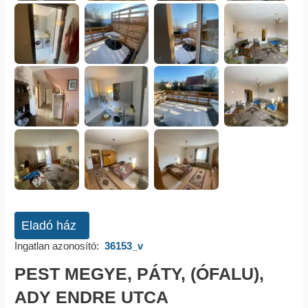
Eladó ház
Ingatlan azonosító:
36153_v
PEST MEGYE, PÁTY, (ÓFALU),
ADY ENDRE UTCA