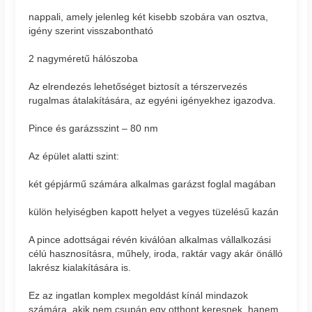
nappali, amely jelenleg két kisebb szobára van osztva,
igény szerint visszabontható
2 nagyméretű hálószoba
Az elrendezés lehetőséget biztosít a térszervezés
rugalmas átalakítására, az egyéni igényekhez igazodva.
Pince és garázsszint – 80 nm
Az épület alatti szint:
két gépjármű számára alkalmas garázst foglal magában
külön helyiségben kapott helyet a vegyes tüzelésű kazán
A pince adottságai révén kiválóan alkalmas vállalkozási
célú hasznosításra, műhely, iroda, raktár vagy akár önálló
lakrész kialakítására is.
Ez az ingatlan komplex megoldást kínál mindazok
számára, akik nem csupán egy otthont keresnek, hanem