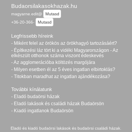
Budaorsilakasokhazak.hu
magyarne.edit@
Mutasd
+36-20-366-
Mutasd
Legfrissebb híreink
- Miként felel az örökös az örökhagyó tartozásáért?
- Építkezési láz tört ki a vidéki Magyarországon - Az
elkészült otthonok száma viszont édeskevés
- Az agglomerációba költözés margójára
- Milyen esetben él az 5 éves ingatlan elbirtoklás?
- Titokban maradhat az ingatlan ajándékozása?
További kínálatunk
- Eladó budaörsi házak
- Eladó lakások és családi házak Budaörsön
- Kiadó ingatlanok Budaörsön
Eladó és kiadó budaörsi lakások és budaörsi családi házak.