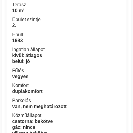
Terasz
10 m²
Épület szintje
2.
Épült
1983
Ingatlan állapot
kívül: átlagos
belül: jó
Fűtés
vegyes
Komfort
duplakomfort
Parkolás
van, nem meghatározott
Közműállapot
csatorna: bekötve
gáz: nincs