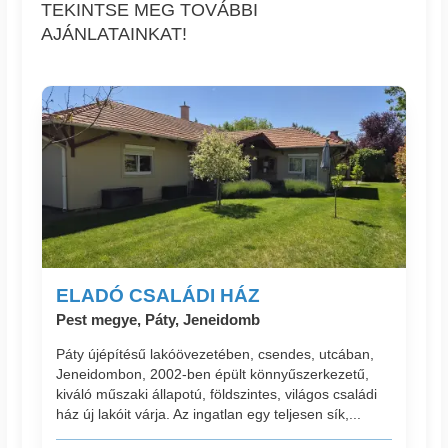
TEKINTSE MEG TOVÁBBI
AJÁNLATAINKAT!
ELADÓ CSALÁDI HÁZ
Pest megye, Páty, Jeneidomb
Páty újépítésű lakóövezetében, csendes, utcában,
Jeneidombon, 2002-ben épült könnyűszerkezetű,
kiváló műszaki állapotú, földszintes, világos családi
ház új lakóit várja. Az ingatlan egy teljesen sík,...