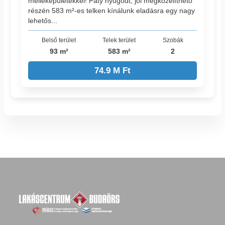
melléképületekkel! Páty nyugodt, jól megközelíthető
részén 583 m²-es telken kínálunk eladásra egy nagy
lehetős...
Belső terület
Telek terület
Szobák
93 m²
583 m²
2
74.9 M Ft