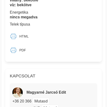
villany: bekötve
víz: bekötve
Energetika
nincs megadva
Telek típusa
HTML
PDF
KAPCSOLAT
Magyarné Jarcsó Edit
Mutasd
+36 20 366