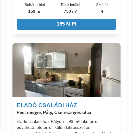
Belső terület
Telek terület
Szobák
159 m²
750 m²
4
165 M Ft
ELADÓ CSALÁDI HÁZ
Pest megye, Páty, Cseresznyés utca
Eladó családi ház Pátyon – 93 m² lakótérrel,
bővíthető tetőtérrel, külön lakrésszel és