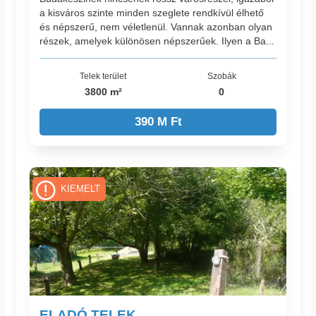
a kisváros szinte minden szeglete rendkívül élhető
és népszerű, nem véletlenül. Vannak azonban olyan
részek, amelyek különösen népszerűek. Ilyen a Ba...
Telek terület
Szobák
3800 m²
0
390 M Ft
KIEMELT
ELADÓ TELEK