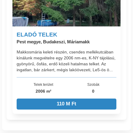
ELADÓ TELEK
Pest megye, Budakeszi, Máriamakk
Makkosmária keleti részén, csendes mellékutcában
kínálunk megvételre egy 2006 nm-es, K-NY tájolású,
gyönyörű, ősfás, erdő közeli hatalmas telket. Az
ingatlan, bár zárkert, mégis lakóövezeti, Le5-ös ö...
Telek terület
Szobák
2006 m²
0
110 M Ft