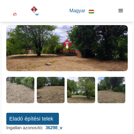
Magyar
Eladó építési telek
Ingatlan azonosító:
36298_v