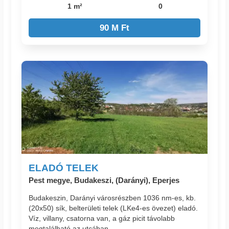
1 m²
0
90 M Ft
ELADÓ TELEK
Pest megye, Budakeszi, (Darányi), Eperjes
Budakeszin, Darányi városrészben 1036 nm-es, kb.
(20x50) sík, belterületi telek (LKe4-es övezet) eladó.
Víz, villany, csatorna van, a gáz picit távolabb
megtalálható az utcában....