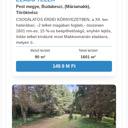
Pest megye, Budakeszi, (Máriamakk),
Törökivész
CSODÁLATOS ERDEI KÖRNYEZETBEN, a XII. ker.
határában, -2 telket magában foglaló,- összesen
1601 nm-es, 15 %-os beépíthetőségű, enyhén lejtős,
ősfás telket kínálunk most Makkosmárián eladásra,
melyen ö...
Belső terület
Telek terület
90 m²
1601 m²
149.9 M Ft