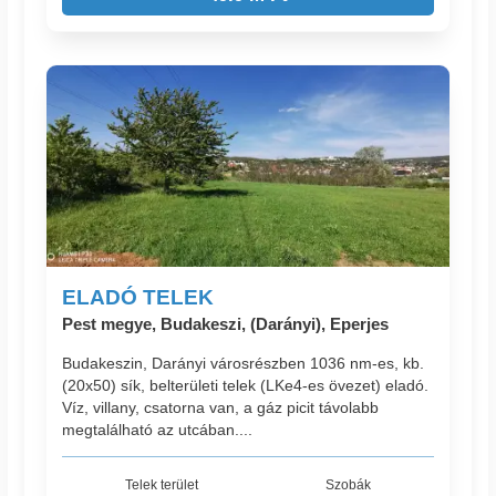
ELADÓ TELEK
Pest megye, Budakeszi, (Darányi), Eperjes
Budakeszin, Darányi városrészben 1036 nm-es, kb.
(20x50) sík, belterületi telek (LKe4-es övezet) eladó.
Víz, villany, csatorna van, a gáz picit távolabb
megtalálható az utcában....
Telek terület
Szobák