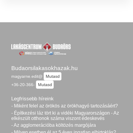
Budaorsilakasokhazak.hu
magyarne.edit@
Mutasd
+36-20-366-
Mutasd
Legfrissebb híreink
- Miként felel az örökös az örökhagyó tartozásáért?
- Építkezési láz tört ki a vidéki Magyarországon - Az
elkészült otthonok száma viszont édeskevés
- Az agglomerációba költözés margójára
- Milyen esetben él az 5 éves ingatlan elbirtoklás?