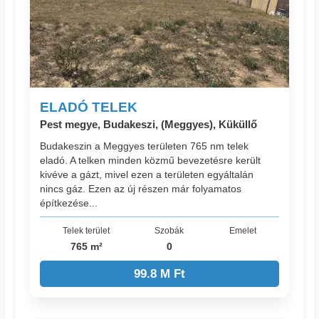
ELADÓ TELEK
Pest megye, Budakeszi, (Meggyes), Küküllő
Budakeszin a Meggyes területen 765 nm telek
eladó. A telken minden közmű bevezetésre került
kivéve a gázt, mivel ezen a területen egyáltalán
nincs gáz. Ezen az új részen már folyamatos
építkezése...
Telek terület
Szobák
Emelet
765 m²
0
99.8 M Ft