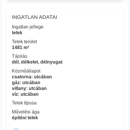
INGATLAN ADATAI
Ingatlan jellege
telek
Telek terület
1481 m²
Tájolás
dél, délkelet, délnyugat
Közműállapot
csatorna: utcában
gáz: utcában
villany: utcában
víz: utcában
Telek típusa
Művelési ága
építési telek