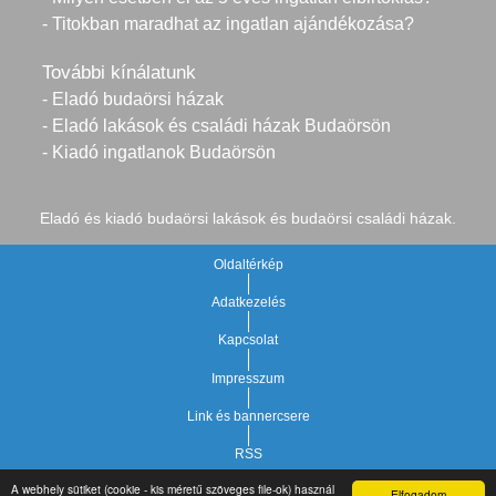
- Titokban maradhat az ingatlan ajándékozása?
További kínálatunk
- Eladó budaörsi házak
- Eladó lakások és családi házak Budaörsön
- Kiadó ingatlanok Budaörsön
Eladó és kiadó budaörsi lakások és budaörsi családi házak.
Oldaltérkép
Adatkezelés
Kapcsolat
Impresszum
Link és bannercsere
RSS
A webhely sütiket (cookie - kis méretű szöveges file-ok) használ
Elfogadom