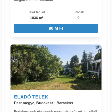
Telek terület
Szobák
1036 m²
0
90 M Ft
ELADÓ TELEK
Pest megye, Budakeszi, Barackos
Budakeszinek nincsenek rossz városrészei, igazából