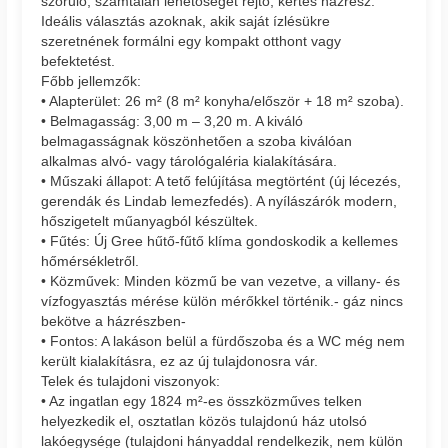
szoruló, számtalan lehetőséget rejtő, kertes házrész.
Ideális választás azoknak, akik saját ízlésükre
szeretnének formálni egy kompakt otthont vagy
befektetést.
Főbb jellemzők:
• Alapterület: 26 m² (8 m² konyha/először + 18 m² szoba).
• Belmagasság: 3,00 m – 3,20 m. A kiváló
belmagasságnak köszönhetően a szoba kiválóan
alkalmas alvó- vagy tárológaléria kialakítására.
• Műszaki állapot: A tető felújítása megtörtént (új lécezés,
gerendák és Lindab lemezfedés). A nyílászárók modern,
hőszigetelt műanyagból készültek.
• Fűtés: Új Gree hűtő-fűtő klíma gondoskodik a kellemes
hőmérsékletről.
• Közművek: Minden közmű be van vezetve, a villany- és
vízfogyasztás mérése külön mérőkkel történik.- gáz nincs
bekötve a házrészben-
• Fontos: A lakáson belül a fürdőszoba és a WC még nem
került kialakításra, ez az új tulajdonosra vár.
Telek és tulajdoni viszonyok:
• Az ingatlan egy 1824 m²-es összközműves telken
helyezkedik el, osztatlan közös tulajdonú ház utolsó
lakóegysége (tulajdoni hányaddal rendelkezik, nem külön