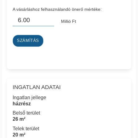
A vásárláshoz felhasználandó önerő mértéke:
Millió Ft
SZÁMÍTÁS
INGATLAN ADATAI
Ingatlan jellege
házrész
Belső terület
26 m²
Telek terület
20 m²