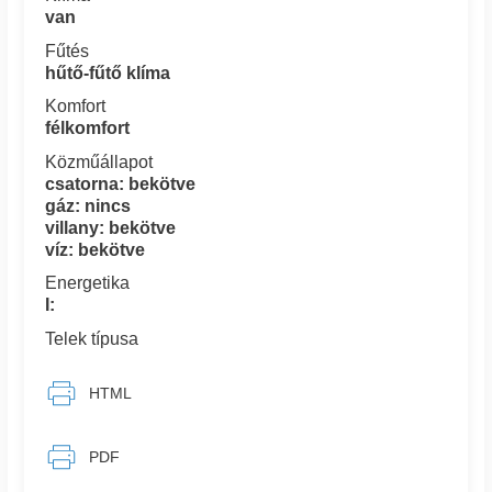
van
Fűtés
hűtő-fűtő klíma
Komfort
félkomfort
Közműállapot
csatorna: bekötve
gáz: nincs
villany: bekötve
víz: bekötve
Energetika
I:
Telek típusa
HTML
PDF