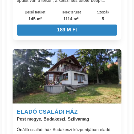
épület van a telken, a kétszintes tetőtérbeépí...
Belső terület
Telek terület
Szobák
145 m²
1114 m²
5
189 M Ft
ELADÓ CSALÁDI HÁZ
Pest megye, Budakeszi, Szilvamag
Önálló családi ház Budakeszi központjában eladó.