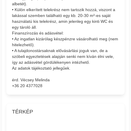
albetét).
• Külön elkerített telekrész nem tartozik hozzá, viszont a
lakással szemben található egy kb. 20-30 m²-es saját
használatú kis telekrész, amin jelenleg egy kinti WC és
egy tároló áll.
Finanszírozás és adásvétel:
• Az ingatlan kizárólag készpénzre vásárolható meg (nem
hitelezhető).
• A tulajdonostársaknak elővásárlási joguk van, de a
szóbeli egyeztetések alapján senki nem kíván élni vele,
így az adásvétel gördülékenyen intézhető.
Az adatok tájékoztató jellegűek.
érd. Vécsey Melinda
+36 20 4377028
TÉRKÉP