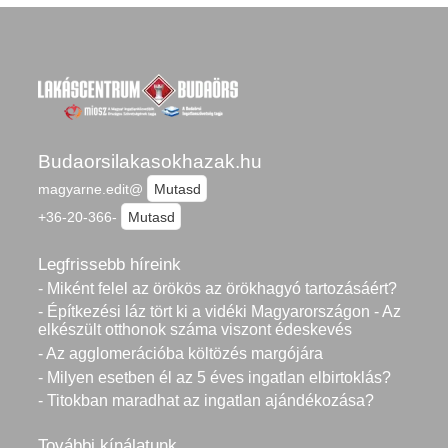
Budaorsilakasokhazak.hu
magyarne.edit@
Mutasd
+36-20-366-
Mutasd
Legfrissebb híreink
- Miként felel az örökös az örökhagyó tartozásáért?
- Építkezési láz tört ki a vidéki Magyarországon - Az
elkészült otthonok száma viszont édeskevés
- Az agglomerációba költözés margójára
- Milyen esetben él az 5 éves ingatlan elbirtoklás?
- Titokban maradhat az ingatlan ajándékozása?
További kínálatunk