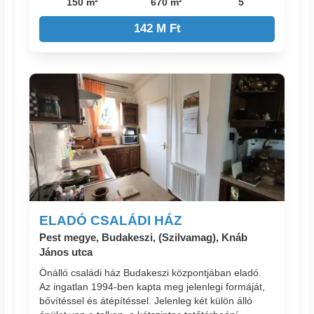
150 m²
670 m²
5
142 M Ft
ELADÓ CSALÁDI HÁZ
Pest megye, Budakeszi, (Szilvamag), Knáb
János utca
Önálló családi ház Budakeszi központjában eladó.
Az ingatlan 1994-ben kapta meg jelenlegi formáját,
bővítéssel és átépítéssel. Jelenleg két külön álló