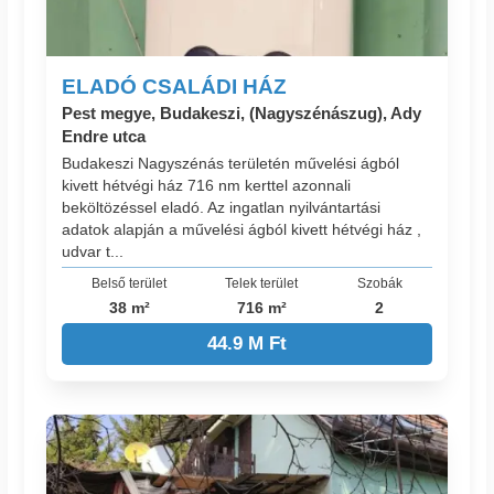
ELADÓ CSALÁDI HÁZ
Pest megye, Budakeszi, (Nagyszénászug), Ady
Endre utca
Budakeszi Nagyszénás területén művelési ágból
kivett hétvégi ház 716 nm kerttel azonnali
beköltözéssel eladó. Az ingatlan nyilvántartási
adatok alapján a művelési ágból kivett hétvégi ház ,
udvar t...
Belső terület
Telek terület
Szobák
38 m²
716 m²
2
44.9 M Ft