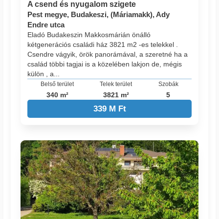
A csend és nyugalom szigete
Pest megye, Budakeszi, (Máriamakk), Ady
Endre utca
Eladó Budakeszin Makkosmárián önálló
kétgenerációs családi ház 3821 m2 -es telekkel .
Csendre vágyik, örök panorámával, a szeretné ha a
család többi tagjai is a közelében lakjon de, mégis
külön , a...
Belső terület
Telek terület
Szobák
340 m²
3821 m²
5
339 M Ft