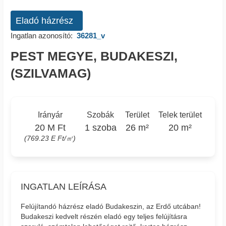
Eladó házrész
Ingatlan azonosító:
36281_v
PEST MEGYE, BUDAKESZI,
(SZILVAMAG)
Irányár
Szobák
Terület
Telek terület
20 M Ft
1 szoba
26 m²
20 m²
(769.23 E Ft/㎡)
INGATLAN LEÍRÁSA
Felújítandó házrész eladó Budakeszin, az Erdő utcában!
Budakeszi kedvelt részén eladó egy teljes felújításra