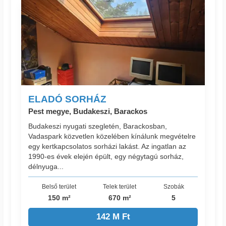
ELADÓ SORHÁZ
Pest megye, Budakeszi, Barackos
Budakeszi nyugati szegletén, Barackosban,
Vadaspark közvetlen közelében kínálunk megvételre
egy kertkapcsolatos sorházi lakást. Az ingatlan az
1990-es évek elején épült, egy négytagú sorház,
délnyuga...
Belső terület
Telek terület
Szobák
150 m²
670 m²
5
142 M Ft