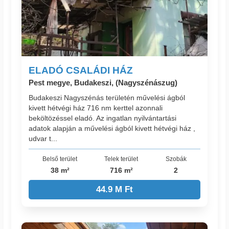
ELADÓ CSALÁDI HÁZ
Pest megye, Budakeszi, (Nagyszénászug)
Budakeszi Nagyszénás területén művelési ágból
kivett hétvégi ház 716 nm kerttel azonnali
beköltözéssel eladó. Az ingatlan nyilvántartási
adatok alapján a művelési ágból kivett hétvégi ház ,
udvar t...
Belső terület
Telek terület
Szobák
38 m²
716 m²
2
44.9 M Ft