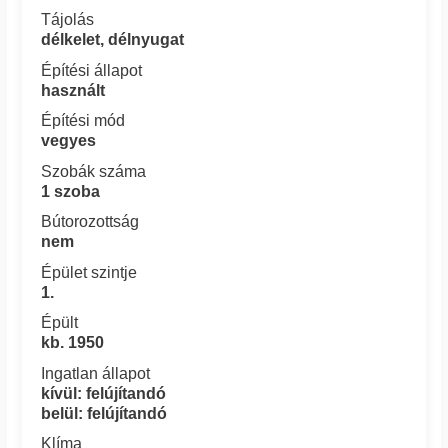
Tájolás
délkelet, délnyugat
Építési állapot
használt
Építési mód
vegyes
Szobák száma
1 szoba
Bútorozottság
nem
Épület szintje
1.
Épült
kb. 1950
Ingatlan állapot
kívül: felújítandó
belül: felújítandó
Klíma