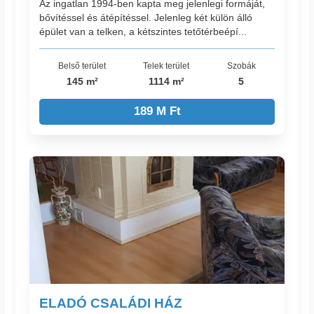
Az ingatlan 1994-ben kapta meg jelenlegi formáját,
bővítéssel és átépítéssel. Jelenleg két külön álló
épület van a telken, a kétszintes tetőtérbeépí...
Belső terület
Telek terület
Szobák
145 m²
1114 m²
5
189 M Ft
ELADÓ CSALÁDI HÁZ