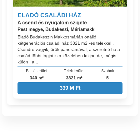
ELADÓ CSALÁDI HÁZ
A csend és nyugalom szigete
Pest megye, Budakeszi, Máriamakk
Eladó Budakeszin Makkosmárián önálló
kétgenerációs családi ház 3821 m2 -es telekkel .
Csendre vágyik, örök panorámával, a szeretné ha a
család többi tagjai is a közelében lakjon de, mégis
külön , a...
Belső terület
Telek terület
Szobák
340 m²
3821 m²
5
339 M Ft