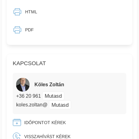
HTML
PDF
KAPCSOLAT
Köles Zoltán
Mutasd
+36 20 961
Mutasd
koles.zoltan@
IDŐPONTOT KÉREK
VISSZAHÍVÁST KÉREK