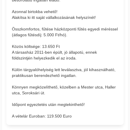
besorolású ingatlan eladó.
Azonnal birtokba vehető!
Alakítsa ki itt saját vállalkozásának helyszínét!
Összkomfortos, fűtése házközponti fűtés egyedi méréssel
(átlagos fűtésdíj: 5.000 Ft/hó).
Közös költsége: 13.650 Ft
A társasház 2011-ben épült, jó állapotú, ennek
földszintjén helyezkedik el az iroda.
Külön tárgyalóhelyiség lett leválasztva, jól kihasználható,
praktikusan berendezhető ingatlan.
Könnyen megközelíthető, közelben a Mester utca, Haller
utca, Soroksári út.
Időpont egyeztetés után megtekinthető!
A vételár Euroban: 119.500 Euro