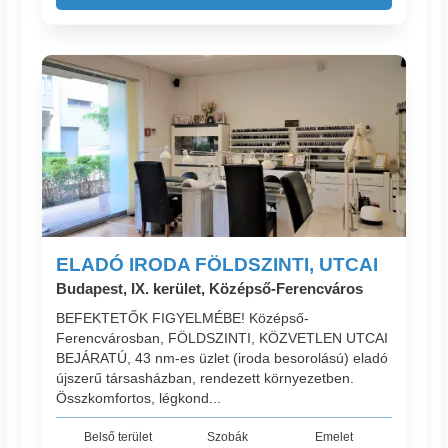
ELADÓ IRODA FÖLDSZINTI, UTCAI
Budapest, IX. kerület, Középső-Ferencváros
BEFEKTETŐK FIGYELMÉBE! Középső-
Ferencvárosban, FÖLDSZINTI, KÖZVETLEN UTCAI
BEJÁRATÚ, 43 nm-es üzlet (iroda besorolású) eladó
újszerű társasházban, rendezett környezetben.
Összkomfortos, légkond...
Belső terület
Szobák
Emelet