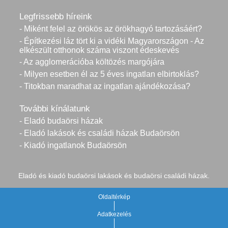
Legfrissebb híreink
- Miként felel az örökös az örökhagyó tartozásáért?
- Építkezési láz tört ki a vidéki Magyarországon - Az
elkészült otthonok száma viszont édeskevés
- Az agglomerációba költözés margójára
- Milyen esetben él az 5 éves ingatlan elbirtoklás?
- Titokban maradhat az ingatlan ajándékozása?
További kínálatunk
- Eladó budaörsi házak
- Eladó lakások és családi házak Budaörsön
- Kiadó ingatlanok Budaörsön
Eladó és kiadó budaörsi lakások és budaörsi családi házak.
Oldaltérkép
Adatkezelés