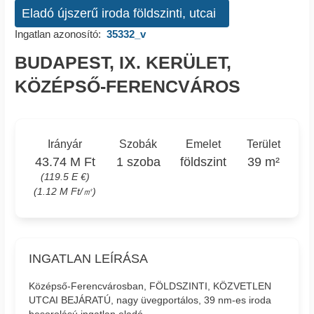
Eladó újszerű iroda földszinti, utcai
Ingatlan azonosító:
35332_v
BUDAPEST, IX. KERÜLET,
KÖZÉPSŐ-FERENCVÁROS
Irányár
Szobák
Emelet
Terület
43.74 M Ft
1 szoba
földszint
39 m²
(119.5 E €)
(1.12 M Ft/㎡)
INGATLAN LEÍRÁSA
Középső-Ferencvárosban, FÖLDSZINTI, KÖZVETLEN
UTCAI BEJÁRATÚ, nagy üvegportálos, 39 nm-es iroda