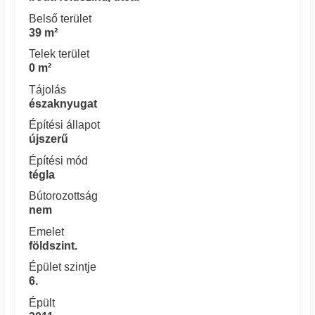
Belső terület
39 m²
Telek terület
0 m²
Tájolás
északnyugat
Építési állapot
újszerű
Építési mód
tégla
Bútorozottság
nem
Emelet
földszint.
Épület szintje
6.
Épült