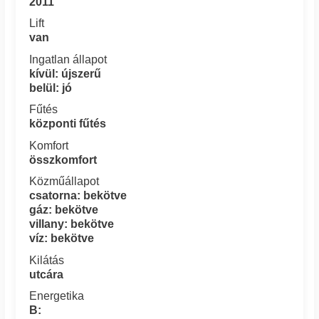
2011
Lift
van
Ingatlan állapot
kívül: újszerű
belül: jó
Fűtés
központi fűtés
Komfort
összkomfort
Közműállapot
csatorna: bekötve
gáz: bekötve
villany: bekötve
víz: bekötve
Kilátás
utcára
Energetika
B: