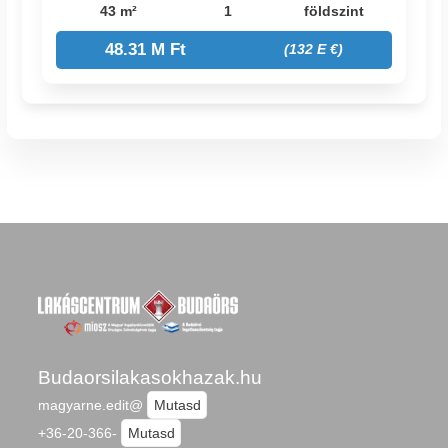
43 m²
1
földszint
48.31 M Ft
(132 E €)
Budaorsilakasokhazak.hu
magyarne.edit@
Mutasd
+36-20-366-
Mutasd