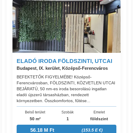
ELADÓ IRODA FÖLDSZINTI, UTCAI
Budapest, IX. kerület, Középső-Ferencváros
BEFEKTETŐK FIGYELMÉBE! Középső-
Ferencvárosban, FÖLDSZINTI, KÖZVETLEN UTCAI
BEJÁRATÚ, 50 nm-es iroda besorolású ingatlan
eladó újszerű társasházban, rendezett
környezetben. Összkomfortos, fűtése...
Belső terület
Szobák
Emelet
50 m²
1
földszint
56.18 M Ft
(153.5 E €)