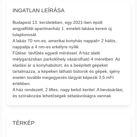
INGATLAN LEÍRÁSA
Budapest 13. kerületében, egy 2021-ben épült
angyalföldi apartmanház 1. emeleti lakása keresi új
tulajdonosát.
A lakás 70 nm-es, amerikai konyhás nappali+ 2 hálós,
nappalija a 4 nm-es erkélyre nyílik.
Fűtése: távfűtés egyedi méréssel. A ház alatti
mélygarázsban parkolóhely vásárolható 4 méretben. Az
eladási ár a konyhabútort, és a beépített gépeket
tartalmazza, a képeken látható bútorok és gépek, igény
esetén további megegyezés tárgyát képezik 3,5 mFt
értékben.
A ház rendezett, 2 liftes, nagy belső kerttel. A bevásárlási,
és szórakozási lehetőségek sétatávolságra vannak.
TÉRKÉP