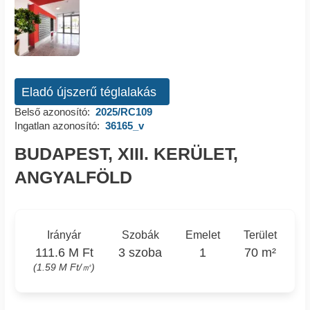
Eladó újszerű téglalakás
Belső azonosító:
2025/RC109
Ingatlan azonosító:
36165_v
BUDAPEST, XIII. KERÜLET,
ANGYALFÖLD
Irányár
Szobák
Emelet
Terület
111.6 M Ft
3 szoba
1
70 m²
(1.59 M Ft/㎡)