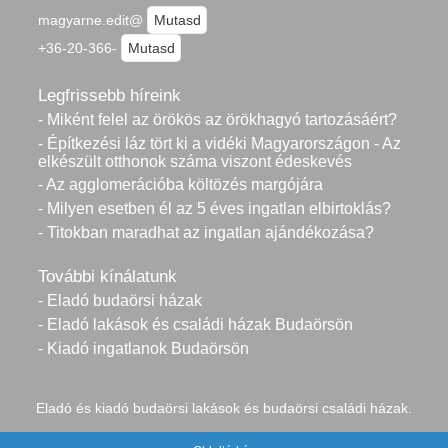
magyarne.edit@
Mutasd
+36-20-366-
Mutasd
Legfrissebb híreink
- Miként felel az örökös az örökhagyó tartozásáért?
- Építkezési láz tört ki a vidéki Magyarországon - Az
elkészült otthonok száma viszont édeskevés
- Az agglomerációba költözés margójára
- Milyen esetben él az 5 éves ingatlan elbirtoklás?
- Titokban maradhat az ingatlan ajándékozása?
További kínálatunk
- Eladó budaörsi házak
- Eladó lakások és családi házak Budaörsön
- Kiadó ingatlanok Budaörsön
Eladó és kiadó budaörsi lakások és budaörsi családi házak.