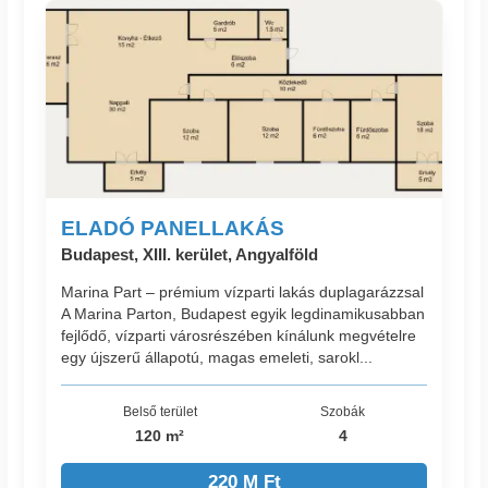
ELADÓ PANELLAKÁS
Budapest, XIII. kerület, Angyalföld
Marina Part – prémium vízparti lakás duplagarázzsal
A Marina Parton, Budapest egyik legdinamikusabban
fejlődő, vízparti városrészében kínálunk megvételre
egy újszerű állapotú, magas emeleti, sarokl...
Belső terület
Szobák
120 m²
4
220 M Ft