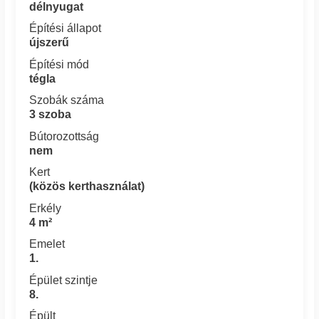
délnyugat
Építési állapot
újszerű
Építési mód
tégla
Szobák száma
3 szoba
Bútorozottság
nem
Kert
(közös kerthasználat)
Erkély
4 m²
Emelet
1.
Épület szintje
8.
Épült