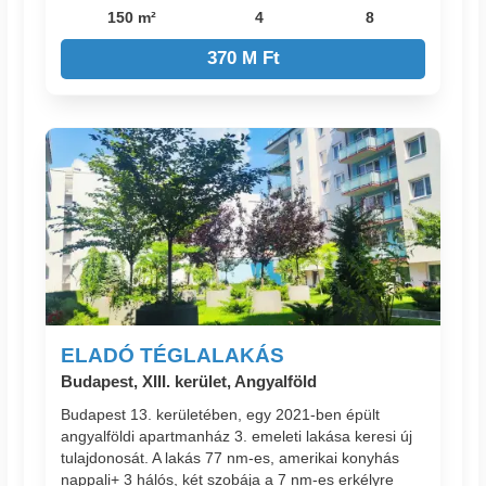
150 m²
4
8
370 M Ft
ELADÓ TÉGLALAKÁS
Budapest, XIII. kerület, Angyalföld
Budapest 13. kerületében, egy 2021-ben épült
angyalföldi apartmanház 3. emeleti lakása keresi új
tulajdonosát. A lakás 77 nm-es, amerikai konyhás
nappali+ 3 hálós, két szobája a 7 nm-es erkélyre