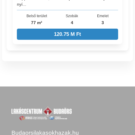
nyí...
Belső terület
Szobák
Emelet
77 m²
4
3
120.75 M Ft
Budaorsilakasokhazak.hu