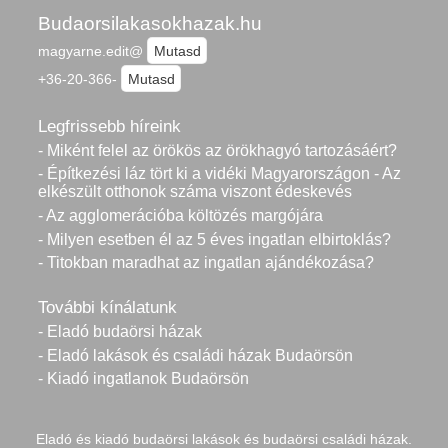
Budaorsilakasokhazak.hu
magyarne.edit@
Mutasd
+36-20-366-
Mutasd
Legfrissebb híreink
- Miként felel az örökös az örökhagyó tartozásáért?
- Építkezési láz tört ki a vidéki Magyarországon - Az
elkészült otthonok száma viszont édeskevés
- Az agglomerációba költözés margójára
- Milyen esetben él az 5 éves ingatlan elbirtoklás?
- Titokban maradhat az ingatlan ajándékozása?
További kínálatunk
- Eladó budaörsi házak
- Eladó lakások és családi házak Budaörsön
- Kiadó ingatlanok Budaörsön
Eladó és kiadó budaörsi lakások és budaörsi családi házak.