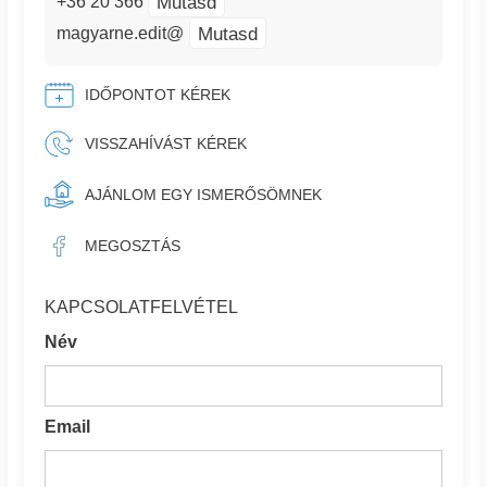
Mutasd
+36 20 366
Mutasd
magyarne.edit@
IDŐPONTOT KÉREK
VISSZAHÍVÁST KÉREK
AJÁNLOM EGY ISMERŐSÖMNEK
MEGOSZTÁS
KAPCSOLATFELVÉTEL
Név
Email