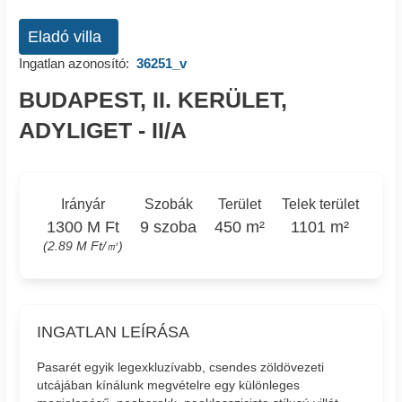
Eladó villa
Ingatlan azonosító:
36251_v
BUDAPEST, II. KERÜLET,
ADYLIGET - II/A
Irányár
Szobák
Terület
Telek terület
1300 M Ft
9 szoba
450 m²
1101 m²
(2.89 M Ft/㎡)
INGATLAN LEÍRÁSA
Pasarét egyik legexkluzívabb, csendes zöldövezeti
utcájában kínálunk megvételre egy különleges