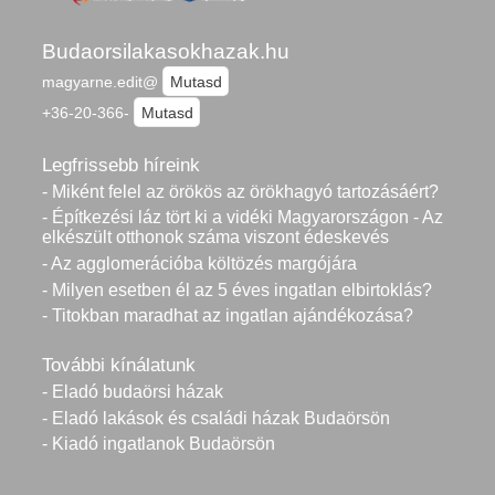
Budaorsilakasokhazak.hu
magyarne.edit@
Mutasd
+36-20-366-
Mutasd
Legfrissebb híreink
- Miként felel az örökös az örökhagyó tartozásáért?
- Építkezési láz tört ki a vidéki Magyarországon - Az
elkészült otthonok száma viszont édeskevés
- Az agglomerációba költözés margójára
- Milyen esetben él az 5 éves ingatlan elbirtoklás?
- Titokban maradhat az ingatlan ajándékozása?
További kínálatunk
- Eladó budaörsi házak
- Eladó lakások és családi házak Budaörsön
- Kiadó ingatlanok Budaörsön