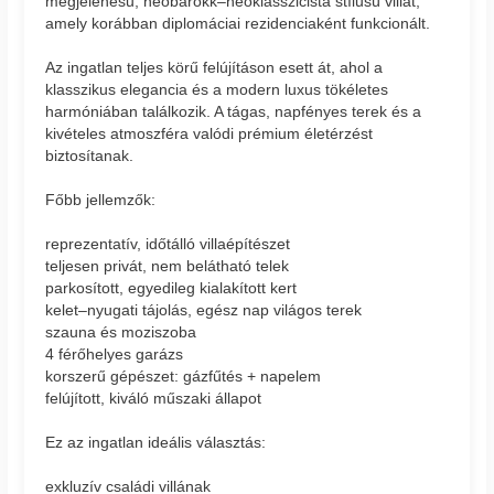
megjelenésű, neobarokk–neoklasszicista stílusú villát,
amely korábban diplomáciai rezidenciaként funkcionált.
Az ingatlan teljes körű felújításon esett át, ahol a
klasszikus elegancia és a modern luxus tökéletes
harmóniában találkozik. A tágas, napfényes terek és a
kivételes atmoszféra valódi prémium életérzést
biztosítanak.
Főbb jellemzők:
reprezentatív, időtálló villaépítészet
teljesen privát, nem belátható telek
parkosított, egyedileg kialakított kert
kelet–nyugati tájolás, egész nap világos terek
szauna és moziszoba
4 férőhelyes garázs
korszerű gépészet: gázfűtés + napelem
felújított, kiváló műszaki állapot
Ez az ingatlan ideális választás:
exkluzív családi villának