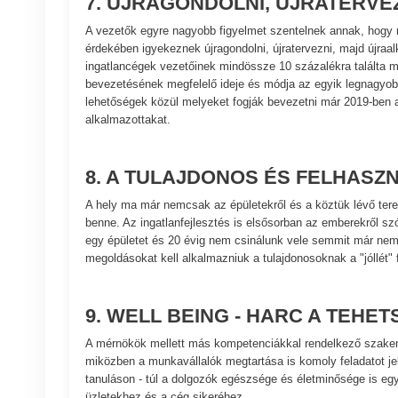
7. ÚJRAGONDOLNI, ÚJRATERVE
A vezetők egyre nagyobb figyelmet szentelnek annak, hogy r
érdekében igyekeznek újragondolni, újratervezni, majd újraa
ingatlancégek vezetőinek mindössze 10 százalékra találta 
bevezetésének megfelelő ideje és módja az egyik legnagyo
lehetőségek közül melyeket fogják bevezetni már 2019-ben a
alkalmazottakat.
8. A TULAJDONOS ÉS FELHASZ
A hely ma már nemcsak az épületekről és a köztük lévő tere
benne. Az ingatlanfejlesztés is elsősorban az emberekről s
egy épületet és 20 évig nem csinálunk vele semmit már nem
megoldásokat kell alkalmazniuk a tulajdonosoknak a "jóllét"
9. WELL BEING - HARC A TEHE
A mérnökök mellett más kompetenciákkal rendelkező szakem
miközben a munkavállalók megtartása is komoly feladatot jele
tanuláson - túl a dolgozók egészsége és életminősége is egy
üzletekhez és a cég sikeréhez.