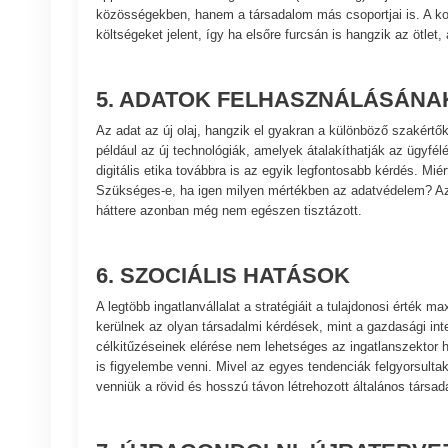
közösségekben, hanem a társadalom más csoportjai is. A kom
költségeket jelent, így ha elsőre furcsán is hangzik az ötlet
5. ADATOK FELHASZNÁLÁSÁNAK
Az adat az új olaj, hangzik el gyakran a különböző szakértő
például az új technológiák, amelyek átalakíthatják az ügyfélé
digitális etika továbbra is az egyik legfontosabb kérdés. Mi
Szükséges-e, ha igen milyen mértékben az adatvédelem? Az a
háttere azonban még nem egészen tisztázott.
6. SZOCIÁLIS HATÁSOK
A legtöbb ingatlanvállalat a stratégiáit a tulajdonosi érték 
kerülnek az olyan társadalmi kérdések, mint a gazdasági int
célkitűzéseinek elérése nem lehetséges az ingatlanszektor h
is figyelembe venni. Mivel az egyes tendenciák felgyorsultak, 
venniük a rövid és hosszú távon létrehozott általános társad