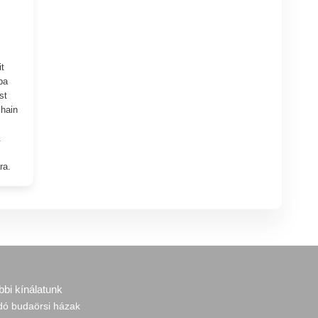
t
ba
st
chain
.
ra.
bbi kínálatunk
adó budaörsi házak