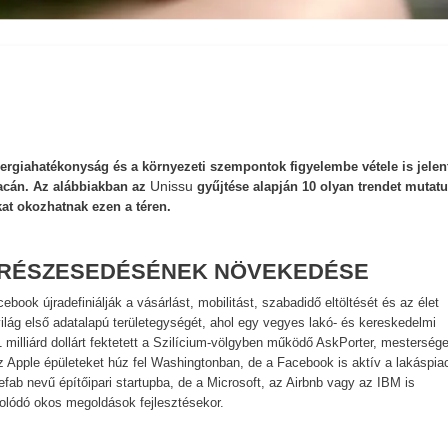
nergiahatékonyság és a környezeti szempontok figyelembe vétele is jelen
Unissu
acán. Az alábbiakban az
gyűjtése alapján 10 olyan trendet mutat
kat okozhatnak ezen a téren.
CI RÉSZESEDÉSÉNEK NÖVEKEDÉSE
ook újradefiniálják a vásárlást, mobilitást, szabadidő eltöltését és az élet
világ első adatalapú területegységét, ahol egy vegyes lakó- és kereskedelmi
 milliárd dollárt fektetett a Szilícium-völgyben működő AskPorter, mesterség
Az Apple épületeket húz fel Washingtonban, de a Facebook is aktív a lakáspia
refab nevű építőipari startupba, de a Microsoft, az Airbnb vagy az IBM is
olódó okos megoldások fejlesztésekor.