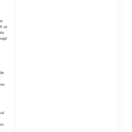
az
tt az
 és
majd
ide
z
ése.
sul
en