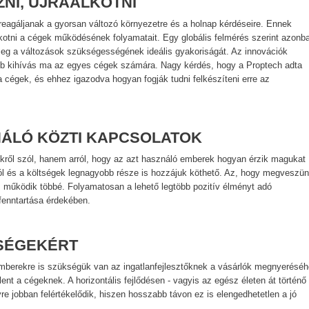
ZNI, ÚJRAALKOTNI
eagáljanak a gyorsan változó környezetre és a holnap kérdéseire. Ennek
lkotni a cégek működésének folyamatait. Egy globális felmérés szerint azonb
meg a változások szükségességének ideális gyakoriságát. Az innovációk
bb kihívás ma az egyes cégek számára. Nagy kérdés, hogy a Proptech adta
 cégek, és ehhez igazodva hogyan fogják tudni felkészíteni erre az
NÁLÓ KÖZTI KAPCSOLATOK
kről szól, hanem arról, hogy az azt használó emberek hogyan érzik magukat
zól és a költségek legnagyobb része is hozzájuk köthető. Az, hogy megveszü
 működik többé. Folyamatosan a lehető legtöbb pozitív élményt adó
 fenntartása érdekében.
TSÉGEKÉRT
berekre is szükségük van az ingatlanfejlesztőknek a vásárlók megnyeréséh
nt a cégeknek. A horizontális fejlődésen - vagyis az egész életen át történő
re jobban felértékelődik, hiszen hosszabb távon ez is elengedhetetlen a jó