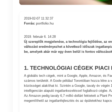
2019-02-07 11:32:37
portfolio.hu
Forrás:
2019. február 6. 14:28
Új szereplők megjelenése, a technológia fejlődése, az e
változást eredményezhet a következő időszak ingatlanpi
be, amelyek akár már egy éven belül is fontos változáso
1. TECHNOLÓGIAI CÉGEK PIA
A globális tech cégek, mint a Google, Apple, Amazon, és Faceb
számos területét. A Goole például Torontóban hozza létre a 
közösséget alakíthat ki. Szintén a Google, tavaly év végén 1
intelligencián alapuló ingatlankezeléssel foglalkozó cégbe. 
Az Amazon pedig tavaly 6,7 millió dollárt fektetett a Plant P
megemlíthető az ingatlanfejlesztés és az épületekhez kapcs