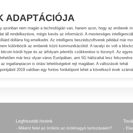
K ADAPTÁCIÓJA
úly azonban nem magán a technológián van, hanem azon, hogy az emberek mi
at áll rendelkezésre, mégis kevés az információ. A mesterséges intelligenciá
 milliárd dollárra fog emelkedni. Az intelligens beszédszoftverek például már mo
nem különbözik az emberek közti kommunikációtól. A tavalyi év volt a block
a bitcoin körüli hype és az árfolyam jelentős csökkenése is bizonyít. Az egyes
tehetően már lesz olyan város Európában, ami 5G hálózattal lesz felszerelve
az ingatlanpiacon is óriási lehetőségeket rejt magában. A változások tehát
pontjából 2019 valóban egy fontos fordulópont lehet a következő évek számá
Legfrissebb híreink
Tová
- Miként felel az örökös az örökhagyó tartozásáért?
- El