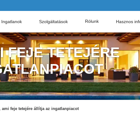
Rólunk
Ingatlanok
Szolgáltatások
Hasznos inf
I FEJE TETEJÉRE
NGATLANPIACOT
 ami feje tetejére állítja az ingatlanpiacot