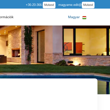
+36-20-366-
magyarne.edit@
Mutasd
Mutasd
ormációk
Magyar