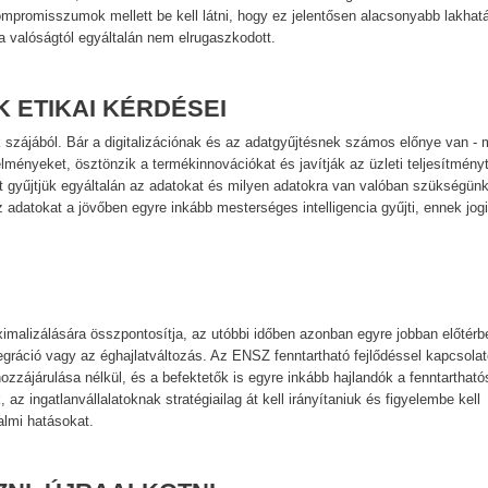
promisszumok mellett be kell látni, hogy ez jelentősen alacsonyabb lakhatá
, a valóságtól egyáltalán nem elrugaszkodott.
 ETIKAI KÉRDÉSEI
k szájából. Bár a digitalizációnak és az adatgyűjtésnek számos előnye van - 
lményeket, ösztönzik a termékinnovációkat és javítják az üzleti teljesítményt
ért gyűjtjük egyáltalán az adatokat és milyen adatokra van valóban szükségün
datokat a jövőben egyre inkább mesterséges intelligencia gyűjti, ennek jogi
maximalizálására összpontosítja, az utóbbi időben azonban egyre jobban előtérb
egráció vagy az éghajlatváltozás. Az ENSZ fenntartható fejlődéssel kapcsola
ozzájárulása nélkül, és a befektetők is egyre inkább hajlandók a fenntartható
az ingatlanvállalatoknak stratégiailag át kell irányítaniuk és figyelembe kell
almi hatásokat.