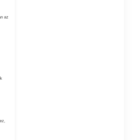
an az
nk
ez,