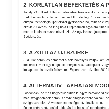
2. KORLÁTLAN BEFEKTETÉS A
Tavaly 23 milliárd dollárnyi befektetési tőke áramlott az e
Berlinben és Amszterdamban landolt. Jelenleg 61 olyan tech c
európai technológiai ipar ötször gyorsabban nő, mint az eu
elmúlt 2-3 évben, és még ha a Proptechben egyelőre nincs is
mérete is dinamikusan növekszik. Az egy lakosra jutó propt
Svédország.
3. A ZÖLD AZ ÚJ SZÜRKE
A szürke betont és cementet a zöld növények váltják, ami az
kell érteni, mint egy megújuló energiát használó épület, vagy
irodapiacon is kezdik felismerni. Éppen ezért bővülhet 2019
4. ALTERNATÍV LAKHATÁSI MÓ
Londonban, de más nagyvárosokban is egyre nagyobb szeletet
más szolgáltatások során is egyre elfogadottabbá válnak, 
szolgáltatásokra. A városok népessége növekszik, és az ott
éppen ezért a közösségi lakhatás (co-housing) terjedésére