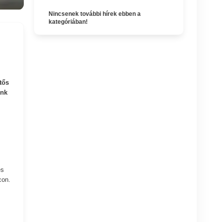
Nincsenek további hírek ebben a
kategóriában!
tős
unk
es
con.