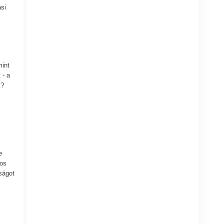
si
mint
 - a
k?
e
tos
ságot