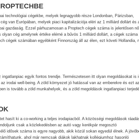
 PROPTECHBE
urópai technológiai cégekbe, melyek legnagyobb része Londonban, Párizsban,
ég van Európában, melyek piaci kapitalizációja eléri az 1 milliárd dollárt és 
rópai gazdaság. Ezzel párhuzamosan a Proptech cégek száma is jelentősen nő
 olyan cég amelynek értéke elérné a bűvös 1 milliárd dollárt, a cégek száma
ech cégek számában egyébként Finnország áll az élen, ezt követi Hollandia, 
 ingatlanpiac egyik fontos trendje. Természetesen itt olyan megoldásokat is 
 az irodai well-being. A zöld környezet jó hatással van az emberekre és ezt a
-ben is tovább a zöld munkahelyek, és a zöld megoldások ingatlanpiaci terjed
DOK
 hasít ki a co-working a teljes irodapiacból. A közösségi megoldások ráadá
gondoljunk csak a közlekedésben az autó vagy kerékpár megosztó
 élő idősek száma is egyre nagyobb, akik közül sokan egyedül élnek. A jövőb
 számíthatunk, ahol már nemcsak diákok lakhatnak kollégiumhoz hasonló