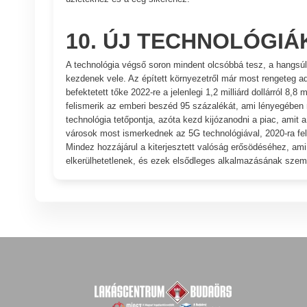
10. ÚJ TECHNOLÓGIÁ
A technológia végső soron mindent olcsóbbá tesz, a hangs
kezdenek vele. Az épített környezetről már most rengeteg ad
befektetett tőke 2022-re a jelenlegi 1,2 milliárd dollárról 8,8
felismerik az emberi beszéd 95 százalékát, ami lényegében 
technológia tetőpontja, azóta kezd kijózanodni a piac, amit 
városok most ismerkednek az 5G technológiával, 2020-ra fel
Mindez hozzájárul a kiterjesztett valóság erősödéséhez, ami 
elkerülhetetlenek, és ezek elsődleges alkalmazásának szem