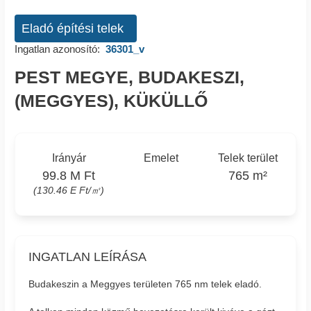
Eladó építési telek
Ingatlan azonosító:
36301_v
PEST MEGYE, BUDAKESZI,
(MEGGYES), KÜKÜLLŐ
Irányár
Emelet
Telek terület
99.8 M Ft
765 m²
(130.46 E Ft/㎡)
INGATLAN LEÍRÁSA
Budakeszin a Meggyes területen 765 nm telek eladó.