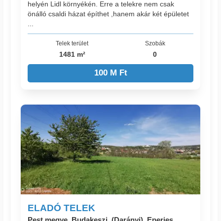
helyén Lidl környékén. Erre a telekre nem csak
önálló csaldi házat építhet ,hanem akár két épületet
...
Telek terület
Szobák
1481 m²
0
100 M Ft
ELADÓ TELEK
Pest megye, Budakeszi, (Darányi), Eperjes