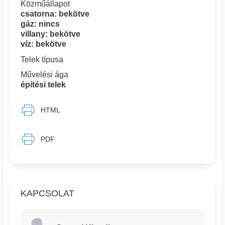
Közműállapot
csatorna: bekötve
gáz: nincs
villany: bekötve
víz: bekötve
Telek típusa
Művelési ága
építési telek
HTML
PDF
KAPCSOLAT