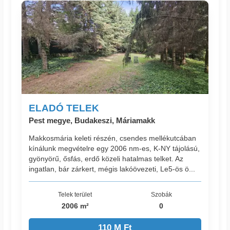
ELADÓ TELEK
Pest megye, Budakeszi, Máriamakk
Makkosmária keleti részén, csendes mellékutcában
kínálunk megvételre egy 2006 nm-es, K-NY tájolású,
gyönyörű, ősfás, erdő közeli hatalmas telket. Az
ingatlan, bár zárkert, mégis lakóövezeti, Le5-ös ö...
Telek terület
Szobák
2006 m²
0
110 M Ft