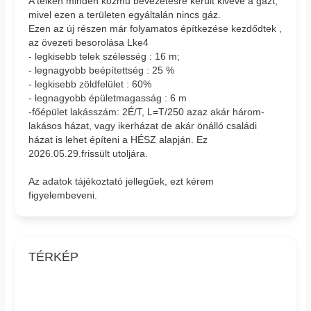
A telken minden közmű bevezetésre került kivéve a gázt,
mivel ezen a területen egyáltalán nincs gáz.
Ezen az új részen már folyamatos építkezése kezdődtek ,
az övezeti besorolása Lke4
- legkisebb telek szélesség : 16 m;
- legnagyobb beépítettség : 25 %
- legkisebb zöldfelület : 60%
- legnagyobb épületmagasság : 6 m
-főépület lakásszám: 2É/T, L=T/250 azaz akár három-
lakásos házat, vagy ikerházat de akár önálló családi
házat is lehet építeni a HÉSZ alapján. Ez
2026.05.29.frissült utoljára.
Az adatok tájékoztató jellegűek, ezt kérem
figyelembeveni.
TÉRKÉP