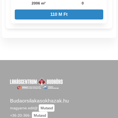
2006 m²
0
110 M Ft
Budaorsilakasokhazak.hu
magyarne.edit@
Mutasd
+36-20-366-
Mutasd