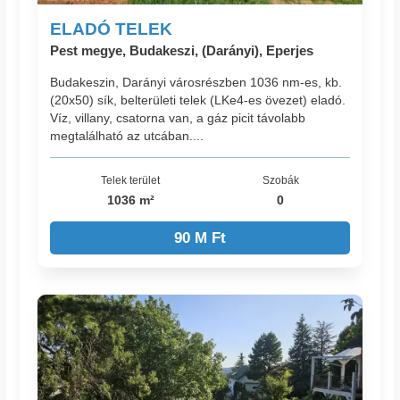
ELADÓ TELEK
Pest megye, Budakeszi, (Darányi), Eperjes
Budakeszin, Darányi városrészben 1036 nm-es, kb.
(20x50) sík, belterületi telek (LKe4-es övezet) eladó.
Víz, villany, csatorna van, a gáz picit távolabb
megtalálható az utcában....
Telek terület
Szobák
1036 m²
0
90 M Ft