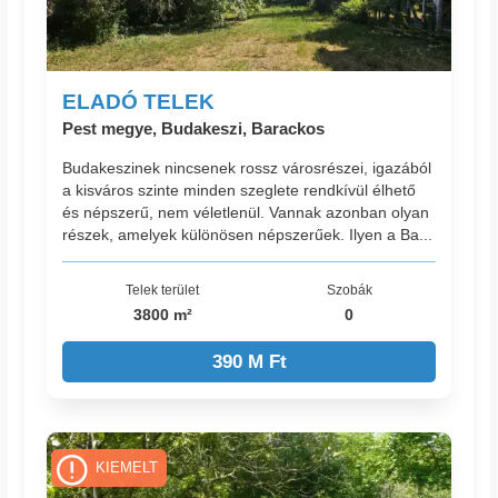
ELADÓ TELEK
Pest megye, Budakeszi, Barackos
Budakeszinek nincsenek rossz városrészei, igazából
a kisváros szinte minden szeglete rendkívül élhető
és népszerű, nem véletlenül. Vannak azonban olyan
részek, amelyek különösen népszerűek. Ilyen a Ba...
Telek terület
Szobák
3800 m²
0
390 M Ft
KIEMELT