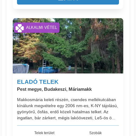
ALKALMI VÉTEL
ELADÓ TELEK
Pest megye, Budakeszi, Máriamakk
Makkosmária keleti részén, csendes mellékutcában
kínálunk megvételre egy 2006 nm-es, K-NY tájolású,
gyönyörű, ősfás, erdő közeli hatalmas telket. Az
ingatlan, bár zárkert, mégis lakóövezeti, Le5-ös ö...
Telek terület
Szobák