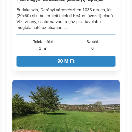
Budakeszin, Darányi városrészben 1036 nm-es, kb.
(20x50) sík, belterületi telek (LKe4-es övezet) eladó.
Víz, villany, csatorna van, a gáz picit távolabb
megtalálható az utcában....
Telek terület
Szobák
1 m²
0
90 M Ft