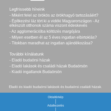
Legfrissebb híreink
- Miként felel az örökös az örökhagyó tartozásáért?
- Építkezési láz tört ki a vidéki Magyarországon - Az
elkészült otthonok száma viszont édeskevés
- Az agglomerációba költözés margójára
- Milyen esetben él az 5 éves ingatlan elbirtoklás?
- Titokban maradhat az ingatlan ajándékozása?
További kínálatunk
- Eladó budaörsi házak
- Eladó lakások és családi házak Budaörsön
- Kiadó ingatlanok Budaörsön
Eladó és kiadó budaörsi lakások és budaörsi családi házak.
Oldaltérkép
Adatkezelés