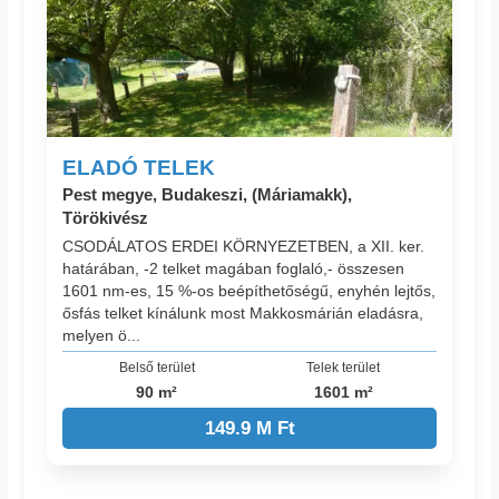
ELADÓ TELEK
Pest megye, Budakeszi, (Máriamakk),
Törökivész
CSODÁLATOS ERDEI KÖRNYEZETBEN, a XII. ker.
határában, -2 telket magában foglaló,- összesen
1601 nm-es, 15 %-os beépíthetőségű, enyhén lejtős,
ősfás telket kínálunk most Makkosmárián eladásra,
melyen ö...
Belső terület
Telek terület
90 m²
1601 m²
149.9 M Ft