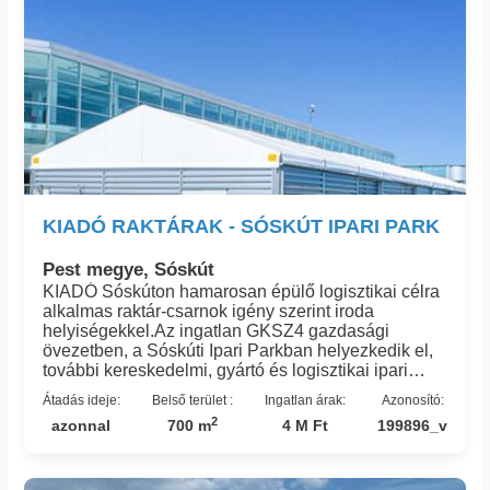
KIADÓ RAKTÁRAK - SÓSKÚT IPARI PARK
Pest megye, Sóskút
KIADÓ Sóskúton hamarosan épülő logisztikai célra
alkalmas raktár-csarnok igény szerint iroda
helyiségekkel.Az ingatlan GKSZ4 gazdasági
övezetben, a Sóskúti Ipari Parkban helyezkedik el,
további kereskedelmi, gyártó és logisztikai ipari
létesítmények szomszédságában.Budapesttől 22
Átadás ideje:
Belső terület :
Ingatlan árak:
Azonosító:
km távolságra található, megközelítése kiváló, az
2
azonnal
700 m
4 M Ft
199896_v
M0, M1 és M7 autópálya, 7-es út közelsége miatt. A
telephely megközelíthetősége aszfaltozott úton
lehetséges.