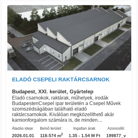
csarnokegységek átadása 2026. III. negyedévében
várható.Közbenső csarnokegységek: 800
EUR/m²Szélső csarnokegységek: 850 EUR/m²
ELADÓ CSEPELI RAKTÁRCSARNOK
Budapest, XXI. kerület, Gyártelep
Eladó csarnokok, raktárak, műhelyek, irodák
BudapestenCsepel ipar területén a Csepel Művek
szomszédságában található eladó
raktárcsarnokok. Kiválóan megközelíthető akár
kamionforgalom számára is, de minden
tömegközlekedési eszköz a rendelkezésre
Átadás ideje:
Belső terület :
Ingatlan árak:
Azonosító:
áll.Telephelynek is kiváló raktárépületeket talál itt,
2
2026.01.01
118-574 m
1.35 - 1.54 M Ft
199877_v
ideális elhelyezkedése révén, professzionális