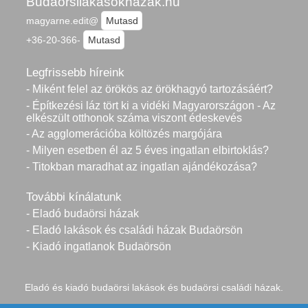
Budaorsilakasokhazak.hu
magyarne.edit@
Mutasd
+36-20-366-
Mutasd
Legfrissebb híreink
- Miként felel az örökös az örökhagyó tartozásáért?
- Építkezési láz tört ki a vidéki Magyarországon - Az
elkészült otthonok száma viszont édeskevés
- Az agglomerációba költözés margójára
- Milyen esetben él az 5 éves ingatlan elbirtoklás?
- Titokban maradhat az ingatlan ajándékozása?
További kínálatunk
- Eladó budaörsi házak
- Eladó lakások és családi házak Budaörsön
- Kiadó ingatlanok Budaörsön
Eladó és kiadó budaörsi lakások és budaörsi családi házak.