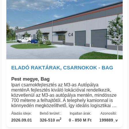
ELADÓ RAKTÁRAK, CSARNOKOK - BAG
Pest megye, Bag
Ipari csarnokfejlesztés az M3-as Autópálya
menténA fejlesztés kiváló lokációval rendelkezik,
közvetlenül az M3-as autópálya mentén, mindössze
700 méterre a felhajtótól. A telephely kamionnal is
könnyedén megközelíthető, így ideális logisztikai és
ipari tevékenységek számára. A közeli vasútállomás
Átadás ideje:
Belső terület :
Ingatlan árak:
Azonosító:
gyalogosan is elérhető, amely tovább növeli a
2
2026.09.01
326-510 m
0 - 850 M Ft
199889_v
telephely mobilitását és munkaerő-ellátottsági
potenciálját.A projekt befejezése és a